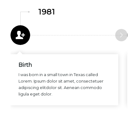
1981
Birth
F
I was born in a small town in Texas called
I
Lorem. Ipsum dolor sit amet, consectetuer
i
adipiscing elitdolor sit. Aenean commodo
N
ligula eget dolor.
I